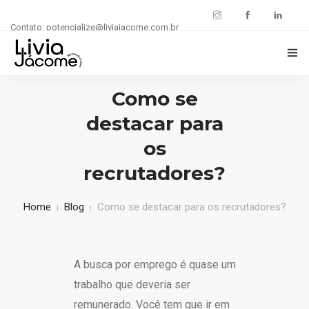
Contato: potencialize@liviajacome.com.br
INÍCIO
Como se
destacar para
POTENCIALIZE SUA CARREIRA
os
BLOG
recrutadores?
Home
Blog
Como se destacar para os recrutadores?
A busca por emprego é quase um
trabalho que deveria ser
remunerado. Você tem que ir em