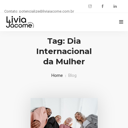
Contato: potencialize@liviajacome.com.br
INÍCIO
Tag: Dia
Internacional
POTENCIALIZE SUA CARREIRA
da Mulher
BLOG
Home
Blog