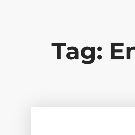
Contato: potencialize@liviajacome.com.br
Tag: 