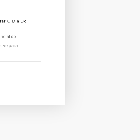
rar O Dia Do
ndial do
erve para…