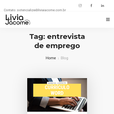
Contato: potencialize@liviajacome.com.br
INÍCIO
Tag: entrevista
de emprego
POTENCIALIZE SUA CARREIRA
BLOG
Home
Blog