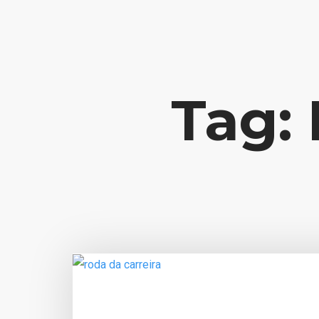
Contato: potencialize@liviajacome.com.br
Tag: 