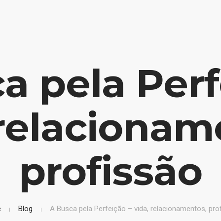
a pela Perf
 relacionam
profissão
e
Blog
A Busca pela Perfeição – vida, relacionamentos, pro