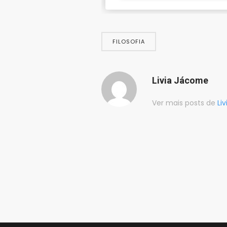
FILOSOFIA
Livia Jácome
Ver mais posts de
Li