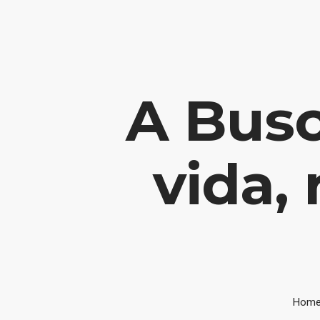
Contato: potencialize@liviajacome.com.br
A Busc
vida,
Hom