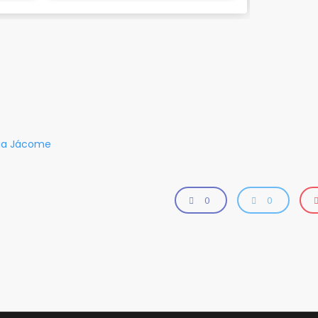
via Jácome
0
0