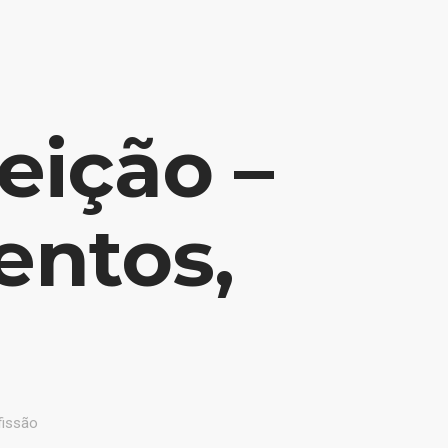
INÍCIO
POTENCIALIZE SUA CARREIRA
BLOG
eição –
entos,
fissão