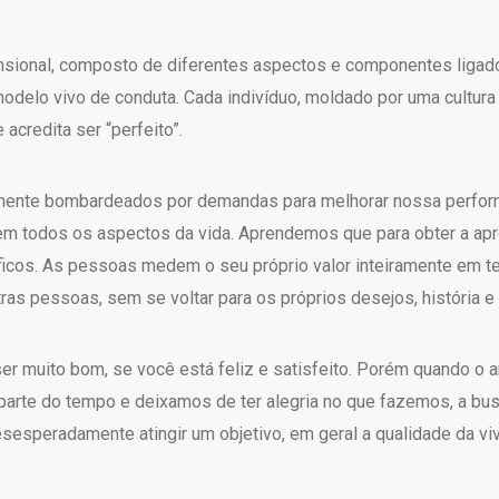
nsional, composto de diferentes aspectos e componentes ligados
odelo vivo de conduta. Cada indivíduo, moldado por uma cultur
acredita ser “perfeito”.
ente bombardeados por demandas para melhorar nossa performa
em todos os aspectos da vida. Aprendemos que para obter a ap
ficos. As pessoas medem o seu próprio valor inteiramente em t
ras pessoas, sem se voltar para os próprios desejos, história
ser muito bom, se você está feliz e satisfeito. Porém quando o 
parte do tempo e deixamos de ter alegria no que fazemos, a bus
speradamente atingir um objetivo, em geral a qualidade da viv