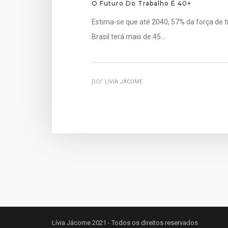
O Futuro Do Trabalho É 40+
Estima-se que até 2040, 57% da força de t
Brasil terá mais de 45…
por
LIVIA JÁCOME
Lívia Jácome 2021 - Todos os direitos reservados