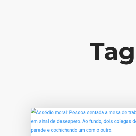
Contato: potencialize@liviajacome.com.br
Tag