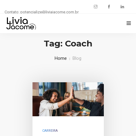
Contato: potencialize@liviajacome.com.br
INÍCIO
Tag: Coach
POTENCIALIZE SUA CARREIRA
Home
Blog
BLOG
CARREIRA