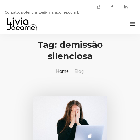
Contato: potencialize@liviajacome.com.br
INÍCIO
Tag: demissão
silenciosa
POTENCIALIZE SUA CARREIRA
BLOG
Home
Blog