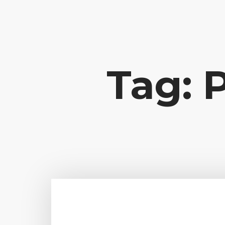
Contato: potencialize@liviajacome.com.br
Tag: 