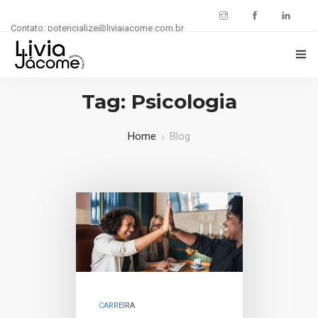
Contato: potencialize@liviajacome.com.br
INÍCIO
Tag: Psicologia
POTENCIALIZE SUA CARREIRA
Home
Blog
BLOG
CARREIRA