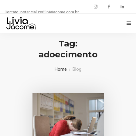
Contato: potencialize@liviajacome.com.br
INÍCIO
Tag:
adoecimento
POTENCIALIZE SUA CARREIRA
BLOG
Home
Blog